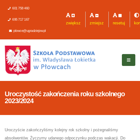
601 758 460
695 717 167
zwiększ
zmiejsz
resetuj
kon
plowce@ugradziejow.pl
Uroczystość zakończenia roku szkolnego
2023/2024
Uroczyście zakończyliśmy kolejny rok szkolny i pożegnaliśmy
absolwentów. Życzymy udanego odpoczynku podczas wakacji. Do