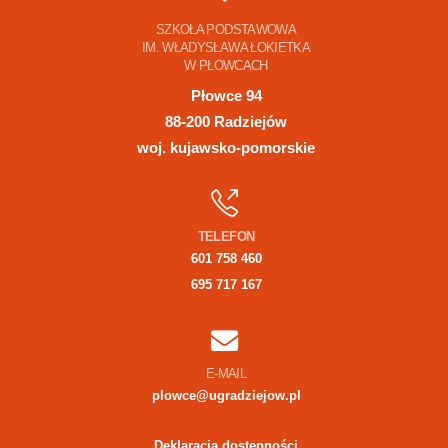
SZKOŁA PODSTAWOWA
IM. WŁADYSŁAWA ŁOKIETKA
W PŁOWCACH
Płowce 94
88-200 Radziejów
woj. kujawsko-pomorskie
TELEFON
601 758 460
695 717 167
E-MAIL
plowce@ugradziejow.pl
Deklaracja dostępności